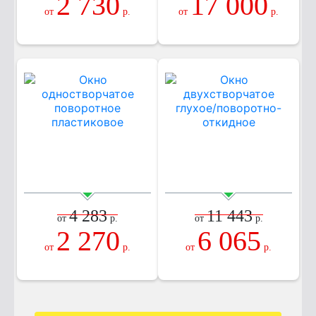
2 730
17 000
от
р.
от
р.
4 283
11 443
от
р.
от
р.
2 270
6 065
от
р.
от
р.